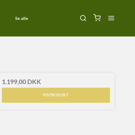
Se alle
Diverse
ck
Halsbånd, Halti og seler
Kurve og tæpper
Liner
1.199,00 DKK
Orbiloc Safety Light
VIS PRODUKT
Pleje
Siccaro
Transportbure