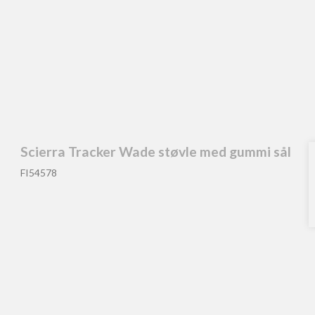
nger
Scierra Tracker Wade støvle med gummi sål
Div. Tøj
FI54578
Vadejakker
Waders & Vadestøvler