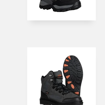
Havstænger
Rejse & teleskopstæ
Spinnestænger
Surfcast