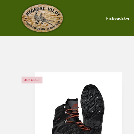
Fiskeudstyr
Forside
/
Produktkatalog
/
Fiskeudstyr
/
Tøj - Fiskeudsty
PiranhaMax-Serien
Blink
Forfang
Gennemløber
Hardbait
UDSOLGT
KystWobler
Pirk
Soft Baits
Fluestænger