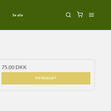
Se alle
Diverse
ck
Halsbånd, Halti og seler
Kurve og tæpper
Liner
75,00 DKK
Orbiloc Safety Light
VIS PRODUKT
Pleje
Siccaro
Transportbure