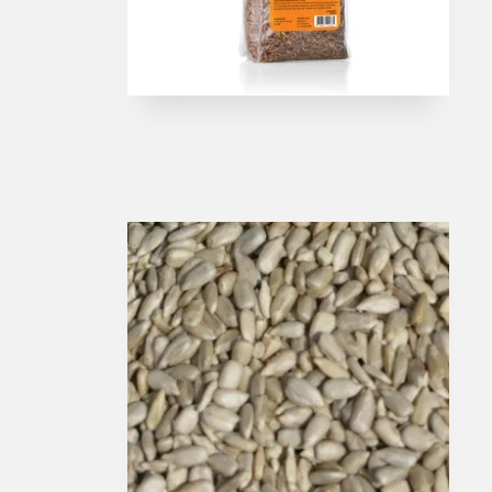
Havstænger
Rejse & teleskopstæ
Spinnestænger
Surfcast