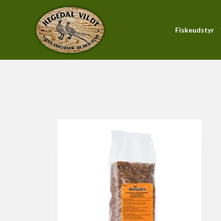
Fiskeudstyr
Forside
/
Produktkatalog
/
Fugle
/
Fodertilskud & Tilbehø
PiranhaMax-Serien
Blink
Forfang
Gennemløber
Hardbait
KystWobler
Pirk
Soft Baits
Fluestænger