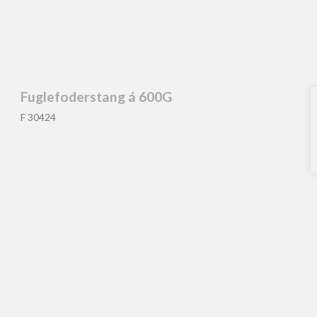
Fuglefoderstang á 600G
F 30424