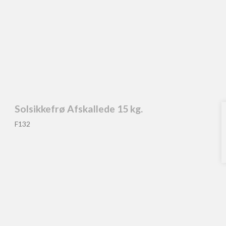
nger
Solsikkefrø Afskallede 15 kg.
Div. Tøj
F132
Vadejakker
Waders & Vadestøvler