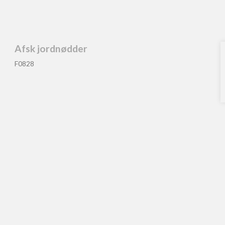
Afsk jordnødder
F0828