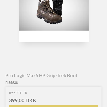
Pro Logic Max5 HP Grip-Trek Boot
FI55638
899,00 DKK
399,00 DKK