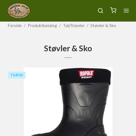
Forside
/
Produktkatalog
/
Tøj/Støvler
/
Støvler & Sko
Støvler & Sko
TILBUD