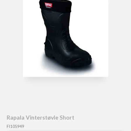
Rapala Vinterstøvle Short
FI105949