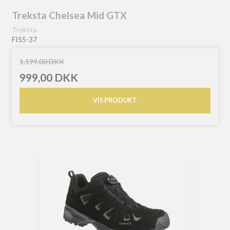
Treksta Chelsea Mid GTX
Treksta
FI55-37
1.199,00 DKK
999,00 DKK
VIS PRODUKT