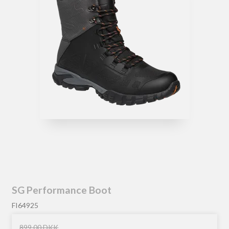
SG Performance Boot
FI64925
899,00 DKK