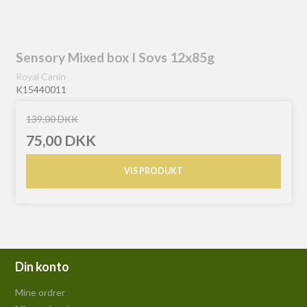
Sensory Mixed box I Sovs 12x85g
Royal Canin
K15440011
139,00 DKK
75,00 DKK
VIS PRODUKT
Din konto
Mine ordrer