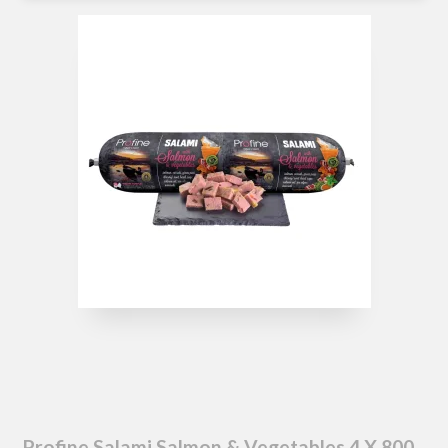
Profine Salami Salmon & Vegetables 4 X 800