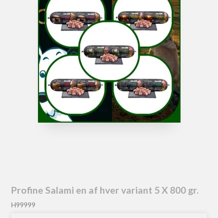
Profine Salami en af hver variant 5 X 800 gr.
H99999