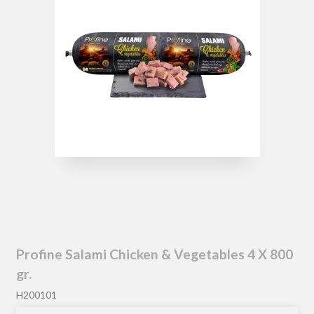
Profine Salami Chicken & Vegetables 4 X 800
gr.
H200101