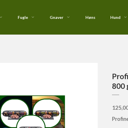
Fugle
Gnaver
Høns
Hund
fine Salami en af hver variant 5 X 800 gr.
Foderautomater &
Nutrican
Fastspolehjul
Kiks
Redekasser
Profine
Fluehjul
Kornfri & Natur Sna
Vildtfugletilskud
Royal Canin
Havhjul
StarSnack
Taste of the Wild : Kornfri
Lavprofil
Prof
Vådfoder
800 
125,0
Profin