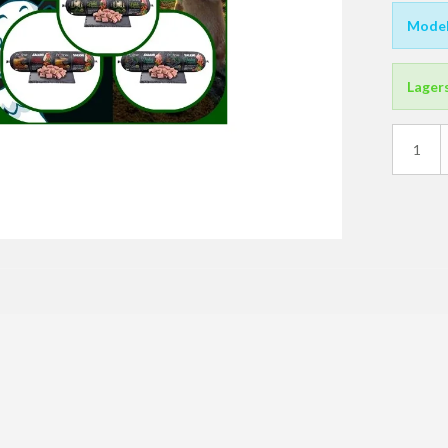
Model
nger
Lager
Div. Tøj
Vadejakker
Waders & Vadestøvler