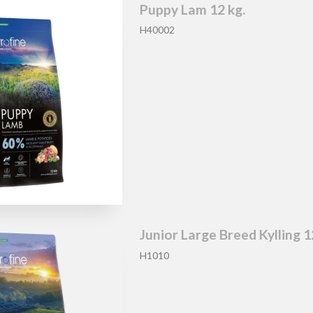
Puppy Lam 12 kg.
H40002
Junior Large Breed Kylling 1
H1010