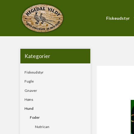
Fiskeudstyr
Forside
/
Produktkatalog
/
Hund
/
Foder
/
Profine
/
Pro
PiranhaMax-Serien
Blink
Forfang
Kategorier
Gennemløber
Fiskeudstyr
Hardbait
Fugle
KystWobler
Gnaver
Pirk
Høns
Soft Baits
Hund
Foder
Nutrican
Fluestænger