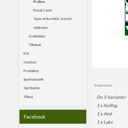
Profine
Havstænger
Royal Canin
Rejse & teleskopstæ
Taste of the Wild : Kornfri
Spinnestænger
Vådfoder
Godbidder
Surfcast
Tilbehør
Kat
Outdoor
Produkter
Sportselastik
Beskrivelse
Tøj/Støvler
De 5 Varianter
Tilbud
1 x Kylling
1 x And
Facebook
1 x Laks