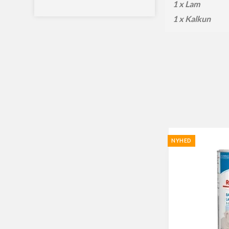
1 x Lam
1 x Kalkun
NYHED