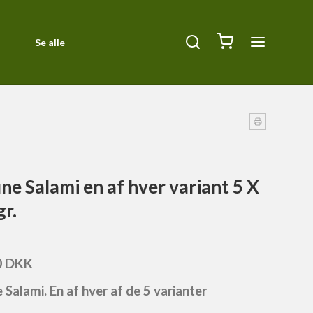
Se alle
Diverse
ck
Halsbånd, Halti og seler
Kurve og tæpper
Liner
ine Salami en af hver variant 5 X
Orbiloc Safety Light
gr.
Pleje
Siccaro
0 DKK
Transportbure
e Salami. En af hver af de 5 varianter