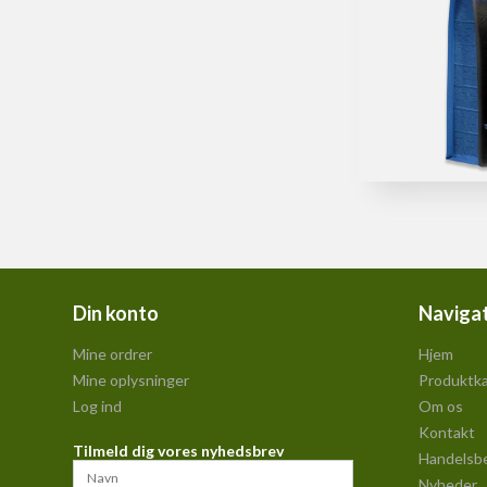
Din konto
Naviga
Mine ordrer
Hjem
Mine oplysninger
Produktka
Log ind
Om os
Kontakt
Tilmeld dig vores nyhedsbrev
Handelsbe
Nyheder