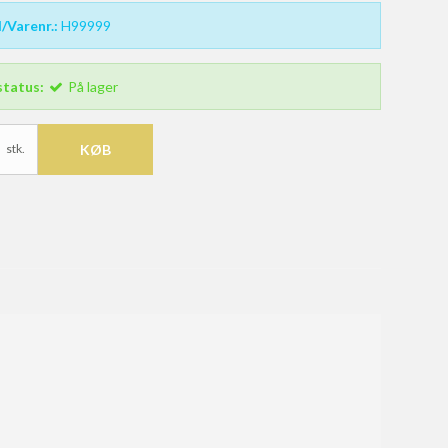
/Varenr.:
H99999
status:
På lager
stk.
KØB