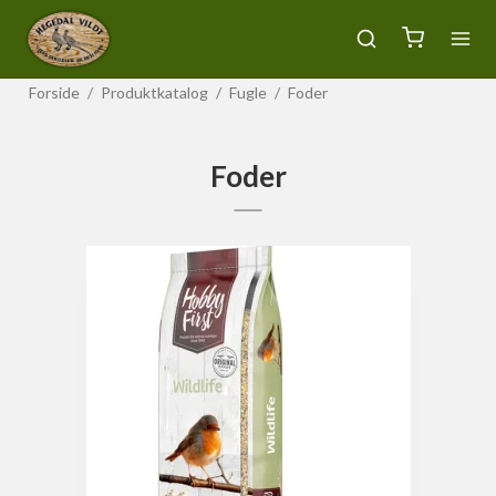
Forside
/
Produktkatalog
/
Fugle
/
Foder
Foder