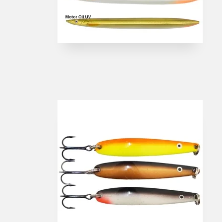
Havstænger
Rejse & teleskopstæ
Spinnestænger
Surfcast