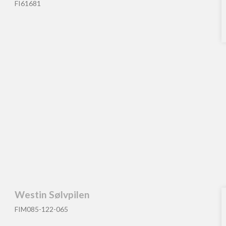
FI61681
Westin Sølvpilen
FIM085-122-065