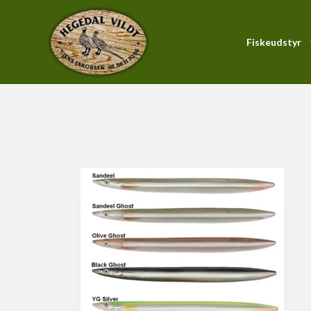
Fiskeudstyr
Forside
/
Produktkatalog
/
Fiskeudstyr
/
Endegrej
/
Blin
PiranhaMax-Serien
Blink
Forfang
Gennemløber
Hardbait
KystWobler
Pirk
Soft Baits
Fluestænger