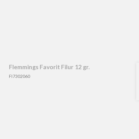
nger
Flemmings Favorit Filur 12 gr.
Div. Tøj
FI7302060
Vadejakker
Waders & Vadestøvler