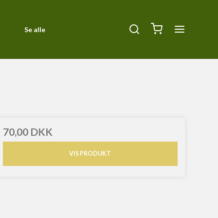
Se alle
Diverse
ck
Halsbånd, Halti og seler
Kurve og tæpper
Liner
70,00 DKK
Orbiloc Safety Light
VIS PRODUKT
Pleje
Siccaro
Transportbure