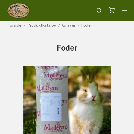
Forside
/
Produktkatalog
/
Gnaver
/
Foder
Foder