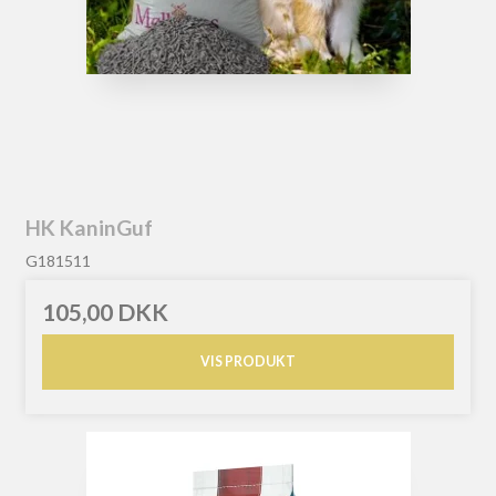
HK KaninGuf
G181511
105,00 DKK
VIS PRODUKT