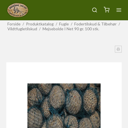
Forside
/
Produktkatalog
/
Fugle
/
Fodertilskud & Tilbehør
/
Vildtfugletilskud
/
Mejsebolde I Net 90 gr. 100 stk.