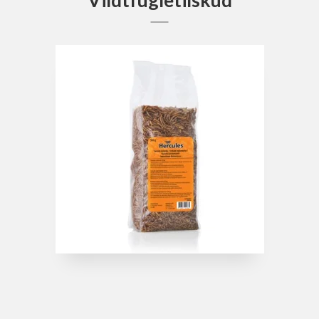
Vildtfugletilskud