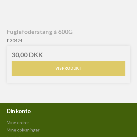
Fuglefoderstang á 600G
F 30424
30,00 DKK
VIS PRODUKT
Din konto
Mine ordrer
Mine oplysninger