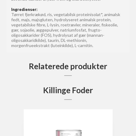
Ingredienser:
Tørret fjerkrækød, ris, vegetabilsk proteinisolat*, animalsk
fedt, majs, majsgluten, hydrolyseret animalsk protein,
vegetabilske fibre, L-lysin, roetrævler, mineraler, fiskeolie,
gær, sojaolie, æggepulver, natriumfosfat, frugto-
oligosakkarider (FOS), hydrolysat af gær (mannan-
oligosakkaridkilde), taurin, DL-methionin,
morgenfrueekstrakt (luteinkilde), L-carnitin.
Relaterede produkter
Killinge Foder