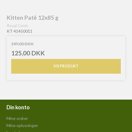
Kitten Patê 12x85 g
Royal Canin
KT 41450011
149,00 DKK
125,00 DKK
VIS PRODUKT
Din konto
Mine ordrer
Mine oplysninger