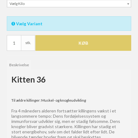
Vælg Kilo
Vælg Variant
stk.
KØB
Beskrivelse
Kitten 36
Til ældre killinger: Muskel- og knogleudvikling
Fra 4 måneders alderen fortsætter killingens vækst i et
langsommere tempo: Dens fordøjelsessystem og
immunforsvar udvikler sig, men er stadig følsomme. Dens
knogler bliver gradvist stærkere. Killingen har stadig et
stort energibehov, selv om det falder lidt efter lidt. De
blivende tænder bryder frem og skal beskyttes.