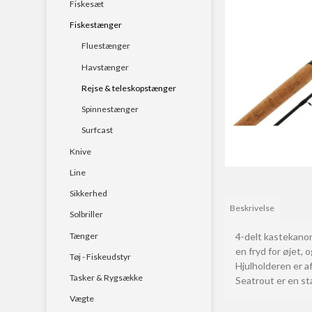
Fiskesæt
Havstænger
Fiskestænger
Rejse & teleskopstæ
Fluestænger
Spinnestænger
Havstænger
Rejse & teleskopstænger
Surfcast
Spinnestænger
Surfcast
Knive
Line
Sikkerhed
Beskrivelse
Solbriller
Tænger
4-delt kastekanon
en fryd for øjet,
Tøj - Fiskeudstyr
Hjulholderen er a
Tasker & Rygsække
Seatrout er en st
Vægte