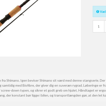
Væl
nger
Div. Tøj
Vadejakker
Waders & Vadestøvler
 fra Shimano. Igen beviser Shimano sit værd med denne stangserie. Der er
 og samtidig med Biofibre, der giver dig en suveræn rygrad. Løberinge er 
f screw-down typen, og sikrer et godt greb om hjulet. Håndtaget er erg
ang, der konstant bør ligge i bilen, og transportlængden gør, at den let k