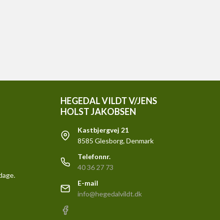
HEGEDAL VILDT V/JENS
HOLST JAKOBSEN
Kastbjergvej 21
8585 Glesborg, Denmark
Telefonnr.
40 36 27 73
rdage.
E-mail
info@hegedalvildt.dk