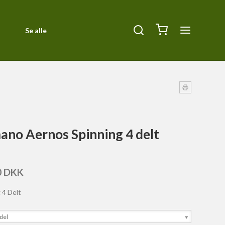
Se alle
Diverse
ck
Halsbånd, Halti og seler
Kurve og tæpper
Liner
ano Aernos Spinning 4 delt
Orbiloc Safety Light
Pleje
0 DKK
Siccaro
 4 Delt
Transportbure
del