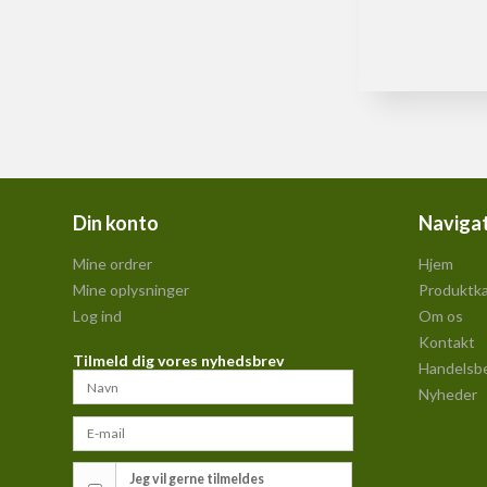
Din konto
Naviga
Mine ordrer
Hjem
Mine oplysninger
Produktka
Log ind
Om os
Kontakt
Tilmeld dig vores nyhedsbrev
Handelsbe
Nyheder
Jeg vil gerne tilmeldes