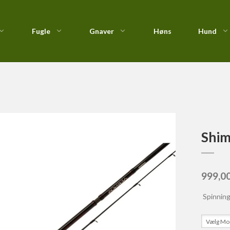
Fugle
Gnaver
Høns
Hund
Rejse & teleskopstænger
/
Shimano Aernos Spinning 4 delt
Foderautomater &
Nutrican
Fastspolehjul
Kiks
Redekasser
Profine
Fluehjul
Kornfri & Natur Sna
Vildtfugletilskud
Royal Canin
Havhjul
StarSnack
Taste of the Wild : Kornfri
Lavprofil
Shim
Vådfoder
999,0
Spinning
Vælg Mo