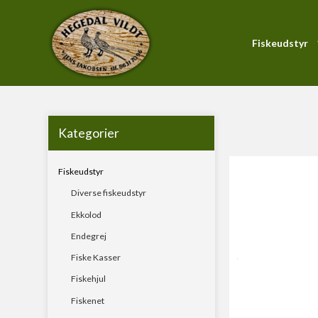
Fiskeudstyr
Forside
/
Produktkatalog
/
Fiskeudstyr
/
Fiskestænger
/
PiranhaMax-Serien
Blink
Forfang
Kategorier
Gennemløber
Fiskeudstyr
Hardbait
Diverse fiskeudstyr
KystWobler
Ekkolod
Pirk
Endegrej
Soft Baits
Fiske Kasser
Fiskehjul
Fiskenet
Fluestænger