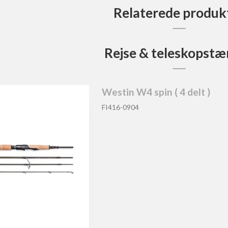
Relaterede produk
Rejse & teleskopstæ
Westin W4 spin ( 4 delt )
FI416-0904