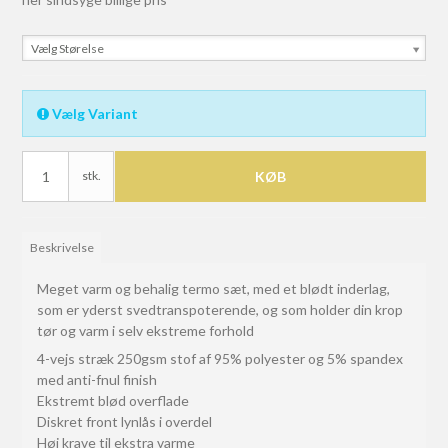
Vælg Størelse
Vælg Variant
stk.
KØB
Beskrivelse
Meget varm og behalig termo sæt, med et blødt inderlag,
som er yderst svedtranspoterende, og som holder din krop
tør og varm i selv ekstreme forhold
4-vejs stræk 250gsm stof af 95% polyester og 5% spandex
med anti-fnul finish
Ekstremt blød overflade
Diskret
front lynlås i overdel
Høj krave til ekstra varme