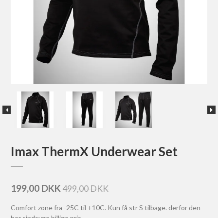
Imax ThermX Underwear Set
199,00 DKK
499,00 DKK
Comfort zone fra -25C til +10C. Kun få str S tilbage. derfor den
her sindsyge billige pris