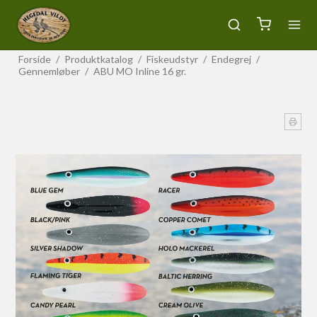
Forside
/
Produktkatalog
/
Fiskeudstyr
/
Endegrej
/
Gennemløber
/
ABU MO Inline 16 gr.