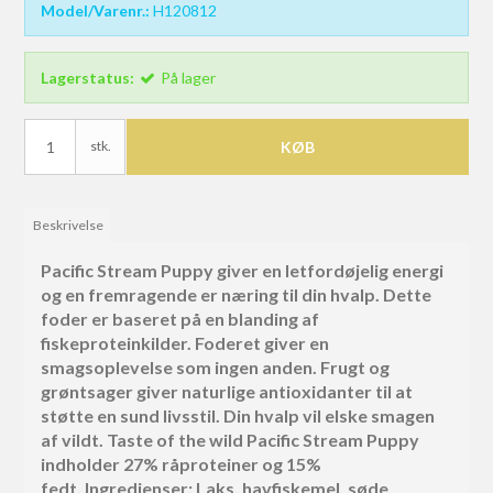
Model/Varenr.:
H120812
Lagerstatus:
På lager
stk.
KØB
Beskrivelse
Pacific Stream Puppy giver en letfordøjelig energi
og en fremragende er næring til din hvalp. Dette
foder er baseret på en blanding af
fiskeproteinkilder. Foderet giver en
smagsoplevelse som ingen anden. Frugt og
grøntsager giver naturlige antioxidanter til at
støtte en sund livsstil. Din hvalp vil elske smagen
af vildt. Taste of the wild Pacific Stream Puppy
indholder 27% råproteiner og 15%
fedt. Ingredienser: Laks, havfiskemel, søde