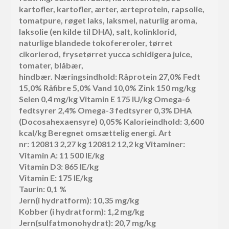
kartofler, kartofler, ærter, ærteprotein, rapsolie,
tomatpure, røget laks, laksmel, naturlig aroma,
laksolie (en kilde til DHA), salt, kolinklorid,
naturlige blandede tokofereroler, tørret
cikorierod, frysetørret yucca schidigera juice,
tomater, blåbær,
hindbær. Næringsindhold: Råprotein 27,0% Fedt
15,0% Råfibre 5,0% Vand 10,0% Zink 150 mg/kg
Selen 0,4 mg/kg Vitamin E 175 IU/kg Omega-6
fedtsyrer 2,4% Omega-3 fedtsyrer 0,3% DHA
(Docosahexaensyre) 0,05% Kalorieindhold: 3,600
kcal/kg Beregnet omsættelig energi. Art
nr: 120813 2,27 kg 120812 12,2 kg Vitaminer:
Vitamin A: 11 500 IE/kg
Vitamin D3: 865 IE/kg
Vitamin E: 175 IE/kg
Taurin: 0,1 %
Jern(i hydratform): 10,35 mg/kg
Kobber (i hydratform): 1,2 mg/kg
Jern(sulfatmonohydrat): 20,7 mg/kg