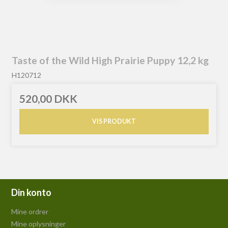
Taste of the Wild High Prairie Puppy 12,2 kg
H120712
520,00 DKK
VIS PRODUKT
Din konto
Mine ordrer
Mine oplysninger