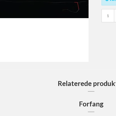
nger
Div. Tøj
Vadejakker
Waders & Vadestøvler
Relaterede produk
Forfang