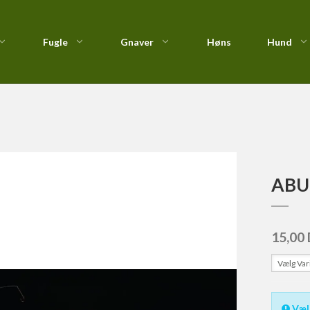
Fugle
Gnaver
Høns
Hund
ang
/
ABU Garcia Fladfiske Forfang
Foderautomater &
Nutrican
Fastspolehjul
Kiks
Redekasser
Profine
Fluehjul
Kornfri & Natur Sna
Vildtfugletilskud
Royal Canin
Havhjul
StarSnack
Taste of the Wild : Kornfri
Lavprofil
ABU 
Vådfoder
15,00
Vælg Var
Væl