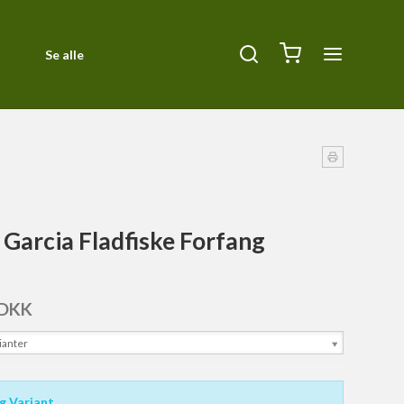
Se alle
Diverse
ck
Halsbånd, Halti og seler
Kurve og tæpper
Liner
Garcia Fladfiske Forfang
Orbiloc Safety Light
Pleje
 DKK
Siccaro
ianter
Transportbure
g Variant