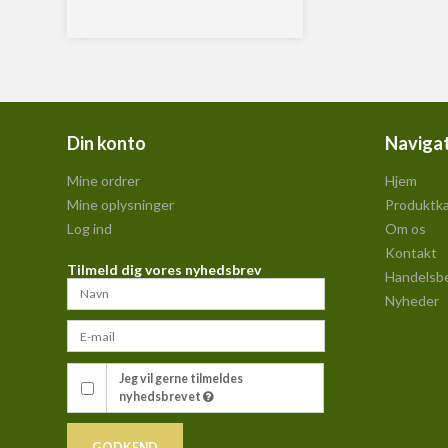
Din konto
Naviga
Mine ordrer
Hjem
Mine oplysninger
Produktka
Log ind
Om os
Kontakt
Tilmeld dig vores nyhedsbrev
Handelsbe
Nyheder
Jeg vil gerne tilmeldes
nyhedsbrevet
GODKEND