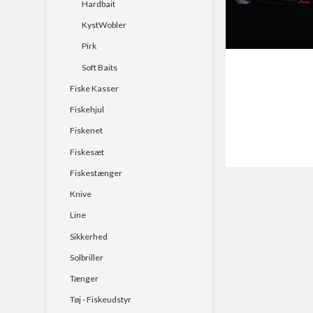
Hardbait
Havstænger
KystWobler
Rejse & teleskopstæ
Pirk
Spinnestænger
Soft Baits
Fiske Kasser
Surfcast
Fiskehjul
Fiskenet
Fiskesæt
Fiskestænger
Knive
Line
Sikkerhed
Solbriller
Tænger
Tøj - Fiskeudstyr