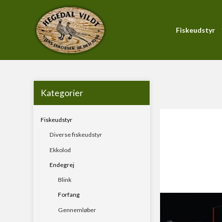
Fiskeudstyr
Forside
/
Produktkatalog
/
Fiskeudstyr
/
Endegrej
/
Forf
PiranhaMax-Serien
Blink
Forfang
Kategorier
Gennemløber
Fiskeudstyr
Hardbait
Diverse fiskeudstyr
KystWobler
Ekkolod
Pirk
Endegrej
Soft Baits
Blink
Forfang
Gennemløber
Fluestænger