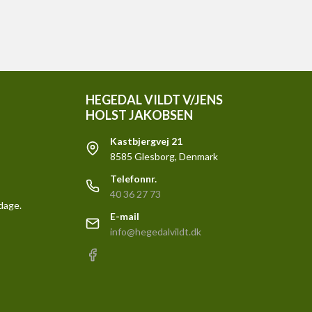
HEGEDAL VILDT V/JENS
HOLST JAKOBSEN
Kastbjergvej 21
8585 Glesborg, Denmark
Telefonnr.
40 36 27 73
rdage.
E-mail
info@hegedalvildt.dk