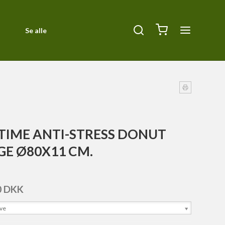
Se alle
Diverse
ck
Halsbånd, Halti og seler
Kurve og tæpper
Liner
TIME ANTI-STRESS DONUT
Orbiloc Safety Light
GE Ø80X11 CM.
Pleje
Siccaro
0 DKK
Transportbure
rve