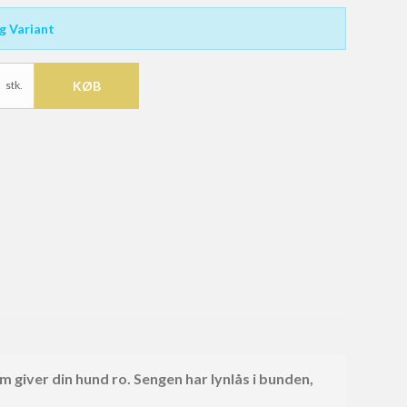
g Variant
stk.
KØB
m giver din hund ro. Sengen har lynlås i bunden,