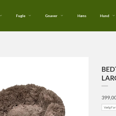
Fugle
Gnaver
Høns
Hund
tæpper
/
BEDTIME ANTI-STRESS DONUT LARGE Ø80X11 CM.
Foderautomater &
Nutrican
Fastspolehjul
Kiks
Redekasser
Profine
Fluehjul
Kornfri & Natur Sna
Vildtfugletilskud
Royal Canin
Havhjul
StarSnack
Taste of the Wild : Kornfri
Lavprofil
BED
Vådfoder
LAR
399,0
Vælg Fa