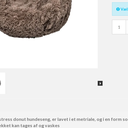
Væl
nger
Div. Tøj
Vadejakker
Waders & Vadestøvler
ress donut hundeseng, er lavet i et metriale, og i en form so
kket kan tages af og vaskes