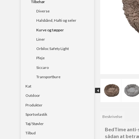
Tilbehør
Havstænger
Diverse
Rejse & teleskopstæ
Halsbånd, Halti og seler
Spinnestænger
Kurve og tæpper
Liner
Surfcast
Orbiloc Safety Light
Pleje
Siccaro
Transportbure
Kat
Outdoor
Produkter
Sportselastik
Beskrivelse
Tøj/Støvler
BedTime anti-st
Tilbud
sådan at betræ