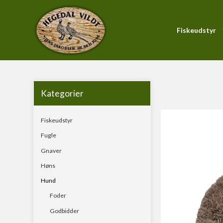
Fiskeudstyr
Forside
/
Produktkatalog
/
Hund
/
Tilbehør
/
Kurve og 
PiranhaMax-Serien
Blink
Forfang
Kategorier
Gennemløber
Fiskeudstyr
Hardbait
Fugle
KystWobler
Gnaver
Pirk
Høns
Soft Baits
Hund
Foder
Godbidder
Fluestænger