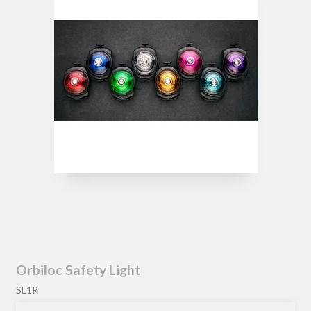
Orbiloc Safety Light
SL1R