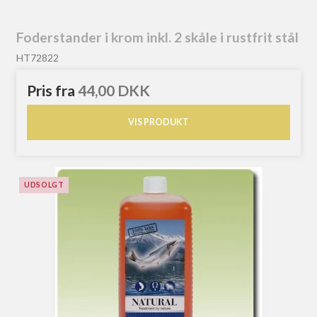
Foderstander i krom inkl. 2 skåle i rustfrit stål
HT72822
Pris fra
44,00 DKK
VIS PRODUKT
UDSOLGT