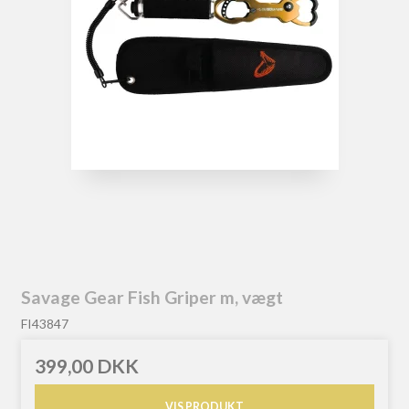
Savage Gear Fish Griper m, vægt
FI43847
399,00 DKK
VIS PRODUKT