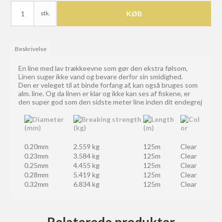
stk.
KØB
Beskrivelse
En line med lav trækkeevne som gør den ekstra følsom,
Linen suger ikke vand og bevare derfor sin smidighed.
Den er veleget til at binde forfang af, kan også bruges som
alm. line. Og da linen er klar og ikke kan ses af fiskene, er
den super god som den sidste meter line inden dit endegrej
0.20mm
2.559 kg
125m
Clear
0.23mm
3.584 kg
125m
Clear
0.25mm
4.455 kg
125m
Clear
0.28mm
5.419 kg
125m
Clear
0.32mm
6.834 kg
125m
Clear