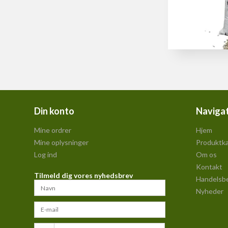
Din konto
Naviga
Mine ordrer
Hjem
Mine oplysninger
Produktka
Log ind
Om os
Kontakt
Tilmeld dig vores nyhedsbrev
Handelsbe
Nyheder