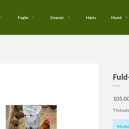
Fugle
Gnaver
Høns
Hund
 15 kg.
Foderautomater &
Nutrican
Fastspolehjul
Kiks
Redekasser
Profine
Fluehjul
Kornfri & Natur Sna
Vildtfugletilskud
Royal Canin
Havhjul
StarSnack
Taste of the Wild : Kornfri
Lavprofil
Fuld
Vådfoder
105,0
Tilskud
Model