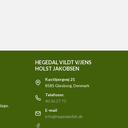
HEGEDAL VILDT V/JENS
HOLST JAKOBSEN
Kastbjergvej 21
8585 Glesborg, Denmark
Telefonnr.
40 36 27 73
rdage.
E-mail
info@hegedalvildt.dk