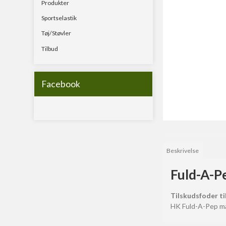
Produkter
Havstænger
Sportselastik
Rejse & teleskopstæ
Tøj/Støvler
Spinnestænger
Tilbud
Surfcast
Facebook
Beskrivelse
Fuld-A-P
Tilskudsfoder t
HK Fuld-A-Pep må