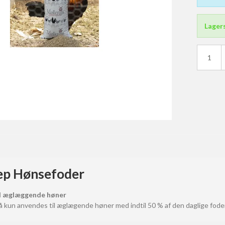
Lager
nger
Div. Tøj
Vadejakker
Waders & Vadestøvler
ep Hønsefoder
il æglæggende høner
 kun anvendes til æglægende høner med indtil 50 % af den daglige foder