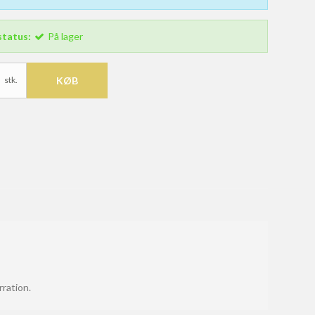
status:
På lager
stk.
KØB
ration.