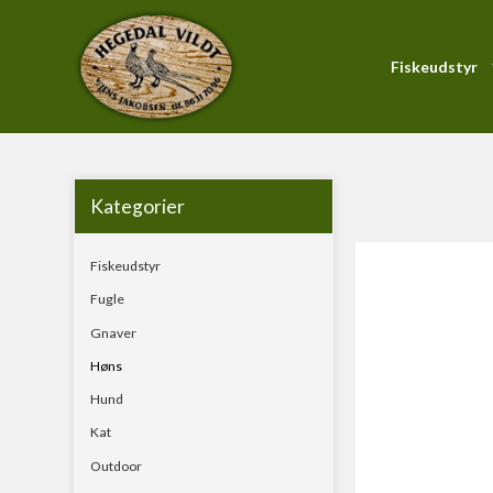
Fiskeudstyr
Forside
/
Produktkatalog
/
Høns
/
Fuld-A-Pep Hønsefoder
PiranhaMax-Serien
Blink
Forfang
Kategorier
Gennemløber
Fiskeudstyr
Hardbait
Fugle
KystWobler
Gnaver
Pirk
Høns
Soft Baits
Hund
Kat
Outdoor
Fluestænger